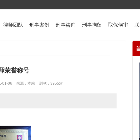
律师团队
刑事案例
刑事咨询
刑事拘留
取保候审
联
师荣誉称号
-01-06
来源：本站
浏览：3955次